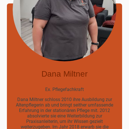
Dana Miltner
Ex. Pflegefachkraft
Dana Miltner schloss 2010 ihre Ausbildung zur
Altenpflegerin ab und bringt seither umfassende
Erfahrung in der stationären Pflege mit. 2012
absolvierte sie eine Weiterbildung zur
Praxisanleiterin, um ihr Wissen gezielt
weiterzugeben. Im Jahr 2018 erwarb sie die