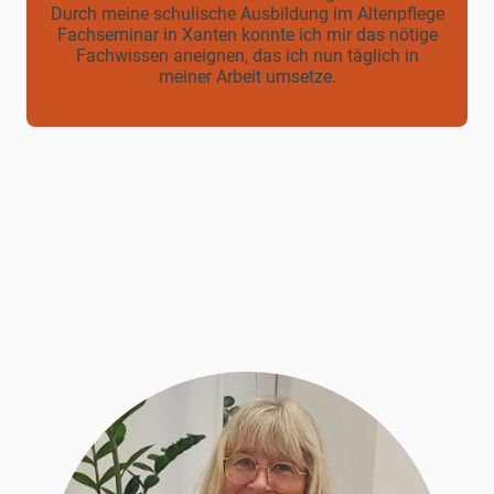
Durch meine schulische Ausbildung im Altenpflege
Fachseminar in Xanten konnte ich mir das nötige
Fachwissen aneignen, das ich nun täglich in
meiner Arbeit umsetze.