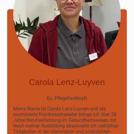
Carola Lenz-Luyven
Ex. Pflegefachkraft
Meine Name ist Carola Lenz-Luyven und a
ls
examinierte Krankenschwester bringe ich über
28
Jahre Berufserfahrung im Gesundheitswesen
mit.
Nach meiner Ausbildung absolvierte ich vielfältige
Tätigkeiten in der stationären und ambulanten